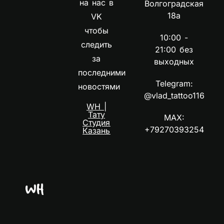
на нас в
Волгоградская
18а
VK
чтобы
10:00 -
следить
21:00 без
за
выходных
последними
Telegram:
новостями
@vlad_tattoo116
WH |
Тату
MAX:
Студия
+79270393254
Казань