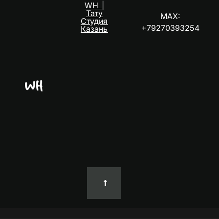
WH |
Тату
MAX:
Студия
+79270393254
Казань