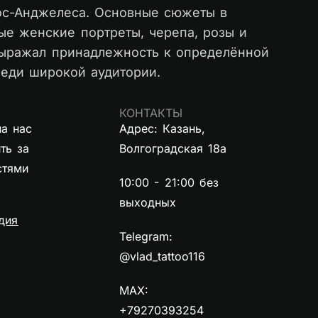
Лос-Анджелеса. Основные сюжеты в
ые женские портреты, черепа, розы и
выражал принадлежность к определённой
реди широкой аудитории.
КОНТАКТЫ
а нас
Адрес: Казань,
ть за
Волгоградская 18а
стями
10:00 - 21:00 без
выходных
дия
Telegram:
@vlad_tattoo116
MAX:
+79270393254