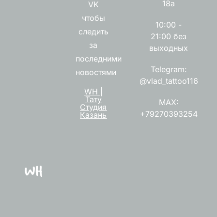
18а
VK
чтобы
10:00 -
следить
21:00 без
за
выходных
последними
Telegram:
новостями
@vlad_tattoo116
WH |
Тату
MAX:
Студия
+79270393254
Казань